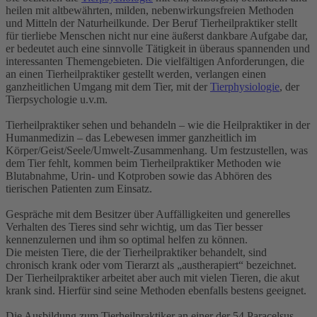
heilen mit altbewährten, milden, nebenwirkungsfreien Methoden
und Mitteln der Naturheilkunde. Der Beruf Tierheilpraktiker stellt
für tierliebe Menschen nicht nur eine äußerst dankbare Aufgabe dar,
er bedeutet auch eine sinnvolle Tätigkeit in überaus spannenden und
interessanten Themengebieten. Die vielfältigen Anforderungen, die
an einen Tierheilpraktiker gestellt werden, verlangen einen
ganzheitlichen Umgang mit dem Tier, mit der
Tierphysiologie
, der
Tierpsychologie u.v.m.
Tierheilpraktiker sehen und behandeln – wie die Heilpraktiker in der
Humanmedizin – das Lebewesen immer ganzheitlich im
Körper/Geist/Seele/Umwelt-Zusammenhang. Um festzustellen, was
dem Tier fehlt, kommen beim Tierheilpraktiker Methoden wie
Blutabnahme, Urin- und Kotproben sowie das Abhören des
tierischen Patienten zum Einsatz.
Gespräche mit dem Besitzer über Auffälligkeiten und generelles
Verhalten des Tieres sind sehr wichtig, um das Tier besser
kennenzulernen und ihm so optimal helfen zu können.
Die meisten Tiere, die der Tierheilpraktiker behandelt, sind
chronisch krank oder vom Tierarzt als „austherapiert“ bezeichnet.
Der Tierheilpraktiker arbeitet aber auch mit vielen Tieren, die akut
krank sind. Hierfür sind seine Methoden ebenfalls bestens geeignet.
Die Ausbildung zum Tierheilpraktiker an einer der 54 Paracelsus