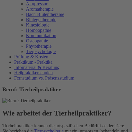
Akupressur
Aromatherapie
Bach-Blütentherapie
Blutegeltherapie
Kinesiologie
Homöopathie
Kommunikation
Osteopathie
Phytotherapie
Tierpsychologie
Prüfung & Kosten
Praktikum - Praktika
Infomaterial & Beratung
Heilpraktikerschulen
Fernstudium vs. Präsenzstudium
Beruf: Tierheilpraktiker
Wie arbeitet der Tierheilpraktiker?
Tierheilpraktiker kennen die artspezifischen Bedürfnisse der Tiere.
Sie beziehen die
Tierpsychologie
mit ein, umsorgen, behandeln und