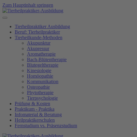
Zum Hauptinhalt springen
Tierheilpraktiker Ausbildung
Beruf: Tierheilpraktiker
Tierheilkunde-Methoden
Akupunktur
Akupressur
Aromatherapie
Bach-Blütentherapie
Blutegeltherapie
Kinesiologie
Homöopathie
Kommunikation
Osteopathie
Phytotherapie
Tierpsychologie
Prüfung & Kosten
Praktikum - Praktika
Infomaterial & Beratung
Heilpraktikerschulen
Fernstudium vs. Präsenzstudium