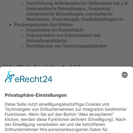
Durchführung tierheilpraktischer Maßnahmen wie z.B.
homöopathische Behandlungen, Akupunktur,
chiropraktische Behandlungen, osteopathische
Maßnahmen, Hydrotherapie, Hautbehandlungen etc.
Praxisorganisation durchführen
Organisation der Praxisabläufe
Dokumentation von Patientendaten und
Behandlungsabläufen
Durchführung von Abrechnungstätigkeiten
Video Tierheilpraktiker-Ausbildung
Wir benötigen Ihre Zustimmung, um den
YouTube Video-Service zu laden!
Wir verwenden einen Service eines Drittanbieters, um
Videoinhalte einzubetten. Dieser Service kann Daten
zu Ihren Aktivitäten sammeln. Bitte lesen Sie die Details
durch und stimmen Sie der Nutzung des Service zu,