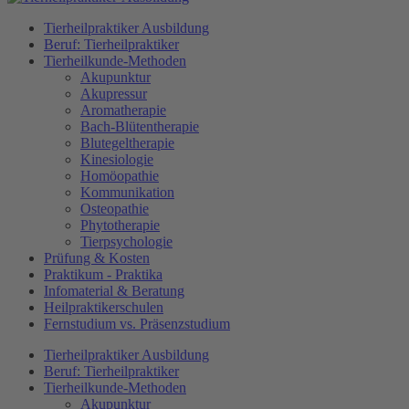
Tierheilpraktiker Ausbildung
Beruf: Tierheilpraktiker
Tierheilkunde-Methoden
Akupunktur
Akupressur
Aromatherapie
Bach-Blütentherapie
Blutegeltherapie
Kinesiologie
Homöopathie
Kommunikation
Osteopathie
Phytotherapie
Tierpsychologie
Prüfung & Kosten
Praktikum - Praktika
Infomaterial & Beratung
Heilpraktikerschulen
Fernstudium vs. Präsenzstudium
Tierheilpraktiker Ausbildung
Beruf: Tierheilpraktiker
Tierheilkunde-Methoden
Akupunktur