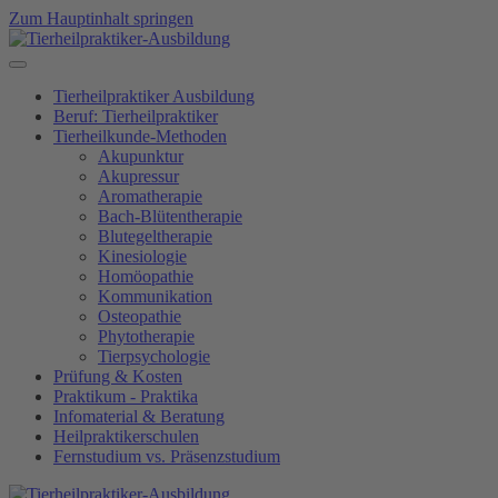
Zum Hauptinhalt springen
Tierheilpraktiker Ausbildung
Beruf: Tierheilpraktiker
Tierheilkunde-Methoden
Akupunktur
Akupressur
Aromatherapie
Bach-Blütentherapie
Blutegeltherapie
Kinesiologie
Homöopathie
Kommunikation
Osteopathie
Phytotherapie
Tierpsychologie
Prüfung & Kosten
Praktikum - Praktika
Infomaterial & Beratung
Heilpraktikerschulen
Fernstudium vs. Präsenzstudium