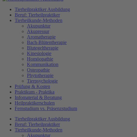
Tierheilpraktiker Ausbildung
Beruf: Tierheilpraktiker
Tierheilkunde-Methoden
Akupunktur
Akupressur
Aromatherapie
Bach-Blütentherapie
Blutegeltherapie
Kinesiologie
Homöopathie
Kommunikation
Osteopathie
Phytotherapie
Tierpsychologie
Prüfung & Kosten
Praktikum - Praktika
Infomaterial & Beratung
Heilpraktikerschulen
Fernstudium vs. Präsenzstudium
Tierheilpraktiker Ausbildung
Beruf: Tierheilpraktiker
Tierheilkunde-Methoden
Akupunktur