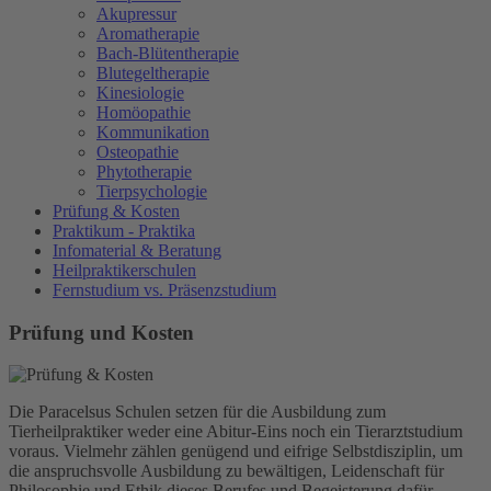
Akupressur
Aromatherapie
Bach-Blütentherapie
Blutegeltherapie
Kinesiologie
Homöopathie
Kommunikation
Osteopathie
Phytotherapie
Tierpsychologie
Prüfung & Kosten
Praktikum - Praktika
Infomaterial & Beratung
Heilpraktikerschulen
Fernstudium vs. Präsenzstudium
Prüfung und Kosten
Die Paracelsus Schulen setzen für die Ausbildung zum
Tierheilpraktiker weder eine Abitur-Eins noch ein Tierarztstudium
voraus. Vielmehr zählen genügend und eifrige Selbstdisziplin, um
die anspruchsvolle Ausbildung zu bewältigen, Leidenschaft für
Philosophie und Ethik dieses Berufes und Begeisterung dafür,